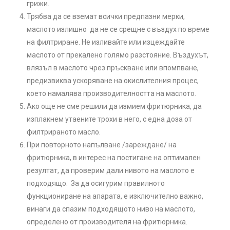
грижи.
Трябва да се вземат всички предпазни мерки,
маслото излишно да не се срещне с въздух по време
на филтриране. Не изливайте или изцеждайте
маслото от прекалено голямо разстояние. Въздухът,
влязъл в маслото чрез пръскване или впомпване,
предизвиква ускоряване на окислителния процес,
което намалява производителността на маслото.
Ако още не сме решили да измием фритюрника, да
изплакнем утаените трохи в него, с една доза от
филтрираното масло.
При повторното напълване /зареждане/ на
фритюрника, в интерес на постигане на оптимален
резултат, да проверим дали нивото на маслото е
подходящо. За да осигурим правилното
функциониране на апарата, е изключително важно,
винаги да спазим подходящото ниво на маслото,
определено от производителя на фритюрника.