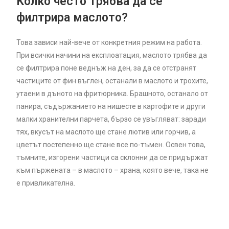
Колко често трябва да се
филтрира маслото?
Това зависи най-вече от конкретния режим на работа.
При всички начини на експлоатация, маслото трябва да
се филтрира поне веднъж на ден, за да се отстранят
частиците от фин въглен, останали в маслото и трохите,
утаени в дъното на фритюрника. Брашното, останало от
панира, съдържанието на нишесте в картофите и други
малки хранителни парчета, бързо се увъгляват: заради
тях, вкусът на маслото ще стане лютив или горчив, а
цветът постепенно ще стане все по-тъмен. Освен това,
тъмните, изгорени частици са склонни да се придържат
към пържената – в маслото – храна, която вече, така не
е привликателна.