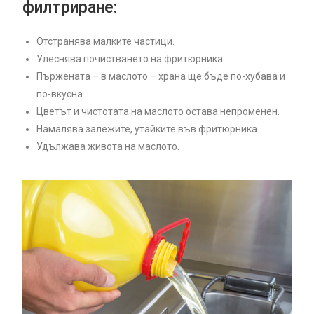
филтриране:
Отстранява малките частици.
Улеснява почистването на фритюрника.
Пържената – в маслото – храна ще бъде по-хубава и
по-вкусна.
Цветът и чистотата на маслото остава непроменен.
Намалява залежите, утайките във фритюрника.
Удължава живота на маслото.