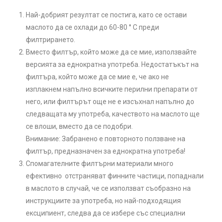
Най-добрият резултат се постига, като се остави
маслото да се охлади до 60-80 ° C преди
филтрирането.
Вместо филтър, който може да се мие, използвайте
версията за еднократна употреба. Недостатъкът на
филтъра, който може да се мие е, че ако не
изплакнем напълно всичките перилни препарати от
него, или филтърът още не е изсъхнал напълно до
следващата му употреба, качеството на маслото ще
се влоши, вместо да се подобри.
Внимание: Забранено е повторното ползване на
филтър, предназначен за еднократна употреба!
Спомагателните филтърни материали много
ефективно отстраняват финните частици, попаднали
в маслото в случай, че се използват съобразно на
инструкциите за употреба, но най-подходящия
ексципиент, следва да се избере със специални