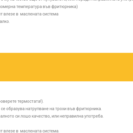
вномерна температура във фритюрника)
нт влезе в маслената система
алко.
оверете термостата!).
се образува натрупване на трохи във фритюрника.
алното си лошо качество, или неправилна употреба.
нт влезе в маслената система.