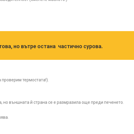
ова, но вътре остана частично сурова.
 проверим термостата!).
, но външната й страна се е размразила още преди печенето.
лява.