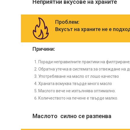
Неприятни вкусове на храните
Проблем:
Вкусът на храните не е подх
Причини:
Поради неправилните практики на филтриране,
Обратна утечка в системата за отвеждане на 
Употребяване на масло от лошо качество
Храната всмуква твърде много масло
Маслото вече не изпълнява оптимално.
Количеството на печене е твърде малко.
Маслото силно се разпенва