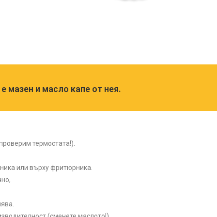
и
 е мазен и масло капе от нея.
проверим термостата!).
ника или върху фритюрника.
чно,
лява.
изводителност (сменете маслото!)