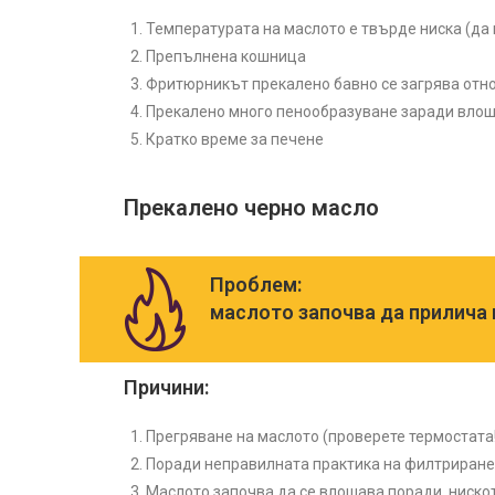
Температурата на маслото е твърде ниска (да
Препълнена кошница
Фритюрникът прекалено бавно се загрява отно
Прекалено много пенообразуване заради влош
Кратко време за печене
Прекалено черно масло
Проблем:
маслото започва да прилича н
Причини:
Прегряване на маслото (проверете термостата!
Поради неправилната практика на филтриране 
Маслото започва да се влошава поради нискот