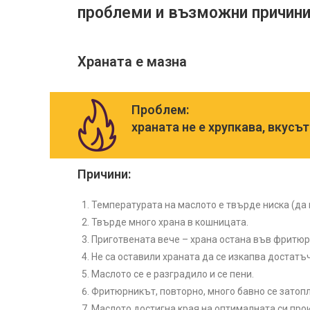
проблеми и възможни причин
Храната е мазна
Проблем:
храната не е хрупкава, вкусът
Причини:
Температурата на маслото е твърде ниска (да 
Твърде много храна в кошницата.
Приготвената вече – храна остана във фритюр
Не са оставили храната да се изкапва достатъ
Маслото се е разградило и се пени.
Фритюрникът, повторно, много бавно се затоп
Маслото достигна края на оптималната си про