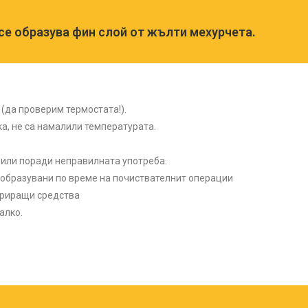
се образува фин слой от жълти мехурчета.
(да проверим термостата!).
а, не са намалили температурата.
 или поради неправилната употреба.
, образувани по време на почиствателнит операции
триращи средства
алко.