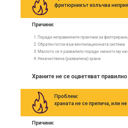
фритюрникът излъчва неприя
Причини:
Поради неправилните практики за филтриране,
Обратен поток във вентилационната система
Маслото се е развалило поради ниското му кач
Некачествена (развалена) храна
Храните не се оцветяват правилно
Проблем:
храната не се препича, или н
Причини: