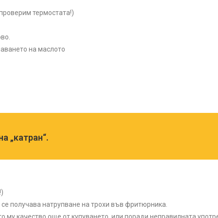
 проверим термостата!)
во.
аването на маслото
а „катран“.
)
се получава натрупване на трохи във фритюрника.
о му качество още от купуването, или поради неправилната употр