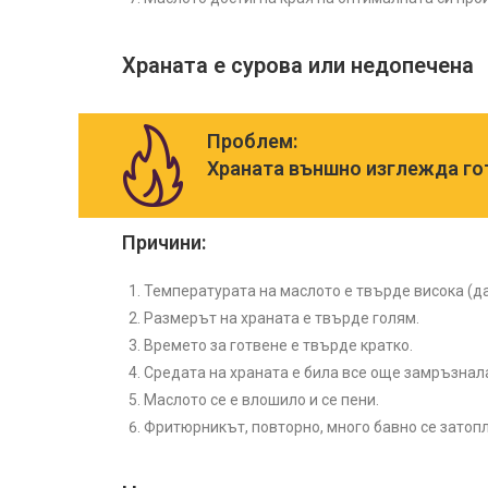
Храната е сурова или недопечена
Проблем:
Храната външно изглежда гот
Причини:
Температурата на маслото е твърде висока (да
Размерът на храната е твърде голям.
Времето за готвене е твърде кратко.
Средата на храната е била все още замръзнала
Маслото се е влошило и се пени.
Фритюрникът, повторно, много бавно се затоп