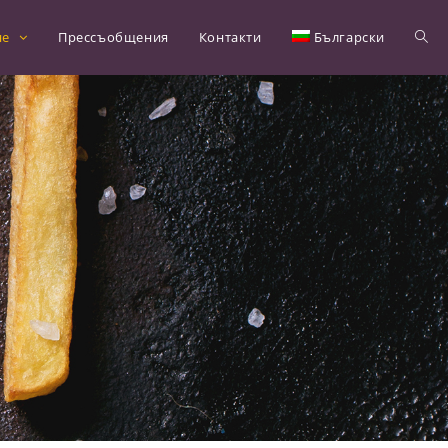
не
Прессъобщения
Контакти
Български