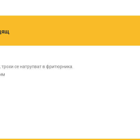
одящ
 трохи се натрупват в фритюрника.
дим