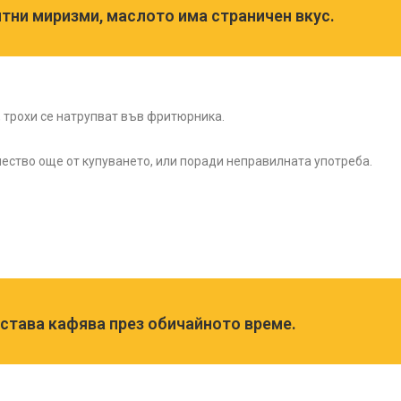
тни миризми, маслото има страничен вкус.
 трохи се натрупват във фритюрника.
ество още от купуването, или поради неправилната употреба.
е става кафява през обичайното време.