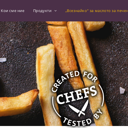
Кои сме ние
Продукти
„Всезнайко“ за маслото за пече